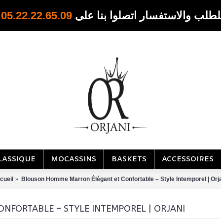
05.22.22.65.09
للطلب والاستفسار اتصلوا بنا عل
LASSIQUE
MOCASSINS
BASKETS
ACCESSOIRES
cueil
Blouson Homme Marron Élégant et Confortable – Style Intemporel | Orj
FORTABLE – STYLE INTEMPOREL | ORJANI