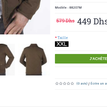
Modèle :
88207M
449 Dh
579 Dhs
Taille
XXL
J'ACHÈT
Ajouter à la liste de souhaits
Com
(0 avis)
Écrire un a
/