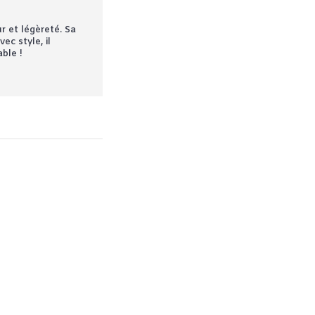
r et légèreté. Sa
ec style, il
ble !