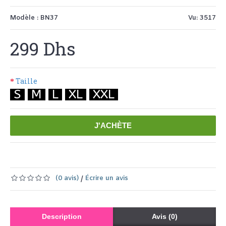
Modèle :
BN37
Vu: 3517
299 Dhs
Taille
S
M
L
XL
XXL
J'ACHÈTE
Ajouter à la liste de souhaits
Comparer ce produit
(0 avis)
Écrire un avis
/
Description
Avis (0)