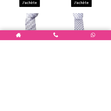
J'achète
J'achète
Cravate Homme à Motifs –
Cravate Homme à Motifs –
Style Chic et Original C444
Style Chic et Original C446
149 Dhs
149 Dhs
J'achète
J'achète